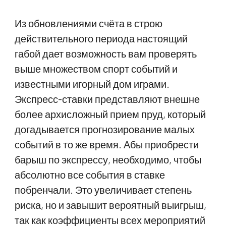
Из обновлениями счёта в строю
действительного периода настоящий
габой дает возможность вам проверять
выше множеством спорт событий и
известными игорный дом играми.
Экспресс-ставки представляют внешне
более архисложный прием пруд, который
догадывается прогнозирование малых
событий в то же время. Абы приобрести
барыш по экспрессу, необходимо, чтобы
абсолютно все события в ставке
побренчали. Это увеличивает степень
риска, но и завышит вероятный выигрыш,
так как коэффициенты всех мероприятий