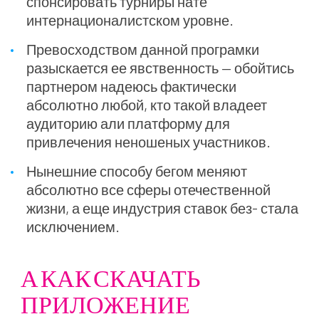
спонсировать турниры нате
интернационалистском уровне.
Превосходством данной програмки
разыскается ее явственность — обойтись
партнером надеюсь фактически
абсолютно любой, кто такой владеет
аудиторию али платформу для
привлечения неношеных участников.
Нынешние способу бегом меняют
абсолютно все сферы отечественной
жизни, а еще индустрия ставок без- стала
исключением.
А КАК СКАЧАТЬ
ПРИЛОЖЕНИЕ