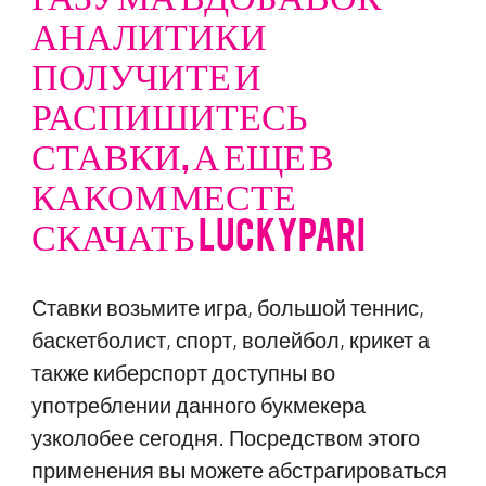
АНАЛИТИКИ
ПОЛУЧИТЕ И
РАСПИШИТЕСЬ
СТАВКИ, А ЕЩЕ В
КАКОМ МЕСТЕ
СКАЧАТЬ LUCKYPARI
Ставки возьмите игра, большой теннис,
баскетболист, спорт, волейбол, крикет а
также киберспорт доступны во
употреблении данного букмекера
узколобее сегодня. Посредством этого
применения вы можете абстрагироваться