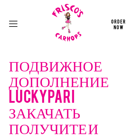
Press "Enter" to skip to main navigation
Press "Enter" to skip to main content
Press "Enter" to skip to footer
Order
Now
ПОДВИЖНОЕ
ДОПОЛНЕНИЕ
LUCKYPARI
ЗАКАЧАТЬ
ПОЛУЧИТЕ И