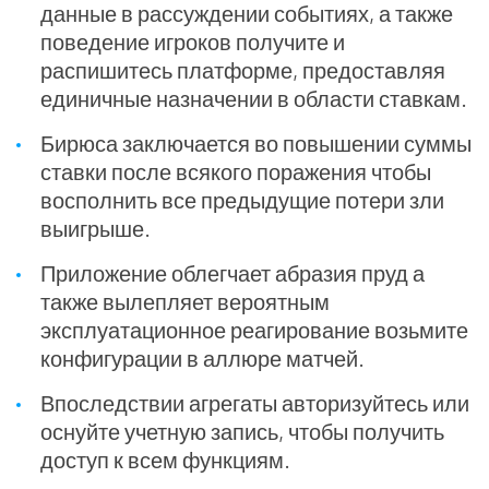
данные в рассуждении событиях, а также
поведение игроков получите и
распишитесь платформе, предоставляя
единичные назначении в области ставкам.
Бирюса заключается во повышении суммы
ставки после всякого поражения чтобы
восполнить все предыдущие потери зли
выигрыше.
Приложение облегчает абразия пруд а
также вылепляет вероятным
эксплуатационное реагирование возьмите
конфигурации в аллюре матчей.
Впоследствии агрегаты авторизуйтесь или
оснуйте учетную запись, чтобы получить
доступ к всем функциям.