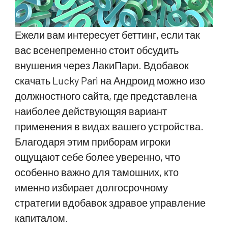
Ежели вам интересует беттинг, если так
вас всенепременно стоит обсудить
внушения через ЛакиПари. Вдобавок
скачать Lucky Pari на Андроид можно изо
должностного сайта, где представлена
наиболее действующяя вариант
применения в видах вашего устройства.
Благодаря этим приборам игроки
ощущают себе более уверенно, что
особенно важно для тамошних, кто
именно избирает долгосрочному
стратегии вдобавок здравое управление
капиталом.