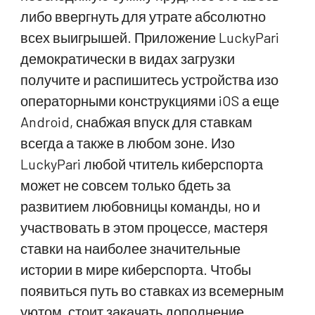
либо ввергнуть для утрате абсолютно
всех выигрышей. Приложение LuckyPari
демократически в видах загрузки
получите и распишитесь устройства изо
операторными конструкциями iOS а еще
Android, снабжая впуск для ставкам
всегда а также в любом зоне. Изо
LuckyPari любой чтитель киберспорта
может не совсем только бдеть за
развитием любовницы команды, но и
участвовать в этом процессе, мастеря
ставки на наиболее значительные
истории в мире киберспорта. Чтобы
появиться путь во ставках из всемерным
уютом, стоит закачать дополнение