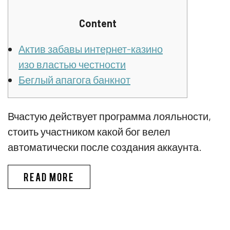
Content
Актив забавы интернет-казино
изо властью честности
Беглый апагога банкнот
Вчастую действует программа лояльности,
стоить участником какой бог велел
автоматически после создания аккаунта.
ПИНКО БОНУС CПИCOК ЛУЧШИX
READ MORE