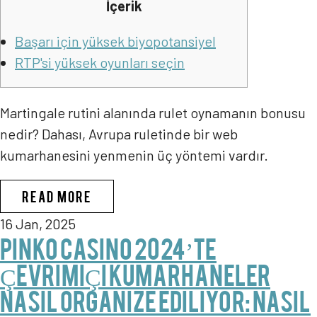
İçerik
Başarı için yüksek biyopotansiyel
RTP'si yüksek oyunları seçin
Martingale rutini alanında rulet oynamanın bonusu
nedir? Dahası, Avrupa ruletinde bir web
kumarhanesini yenmenin üç yöntemi vardır.
ŞIRKETIN ÇEVRIMIÇI KUMARHANE VER
READ MORE
16 Jan, 2025
PINKO CASINO 2024’TE
ÇEVRIMIÇI KUMARHANELER
NASIL ORGANIZE EDILIYOR: NASIL