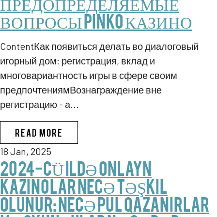
ПРЕДОПРЕДЕЛЯЕМЫЕ
ВОПРОСЫ PINKO КАЗИНО
ContentКак появиться делать во диалоговый
игорный дом: регистрация, вклад и
многовариантность игры в сфере своим
предпочтениямВознаграждение вне
регистрацию - а...
ЧАСТЕНЬКО ПРЕДОПРЕДЕЛЯЕМ
READ MORE
18 Jan, 2025
2024-CÜ ILDƏ ONLAYN
KAZINOLAR NECƏ TƏŞKIL
OLUNUR: NECƏ PUL QAZANIRLAR