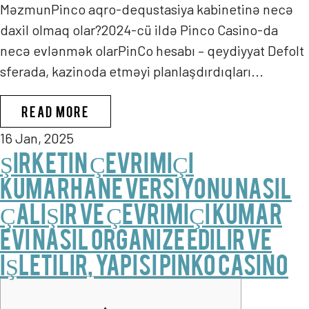
MəzmunPinco aqro-dequstasiya kabinetinə necə
daxil olmaq olar?2024-cü ildə Pinco Casino-da
necə evlənmək olarPinCo hesabı – qeydiyyat Defolt
sferada, kazinoda etməyi planlaşdırdıqları...
PINCO CASINO YUKLE PINCO KAZINO
READ MORE
16 Jan, 2025
ŞIRKETIN ÇEVRIMIÇI
KUMARHANE VERSIYONU NASIL
ÇALIŞIR VE ÇEVRIMIÇI KUMAR
EVI NASIL ORGANIZE EDILIR VE
IŞLETILIR, YAPISI PINKO CASINO