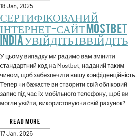
18 Jan, 2025
СЕРТИФІКОВАНИЙ
ІНТЕРНЕТ-САЙТ MOSTBET
INDIA УВІЙДІТЬ І ВВІЙДІТЬ
У цьому випадку ми радимо вам змінити
стандартний код на Mostbet, наданий таким
чином, щоб забезпечити вашу конфіденційність.
Тепер чи бажаєте ви створити свій обліковий
запис під час їх мобільного телефону, щоб ви
могли увійти, використовуючи свій рахунок?
СЕРТИФІКОВАНИЙ ІНТЕРНЕТ-САЙ
READ MORE
17 Jan, 2025