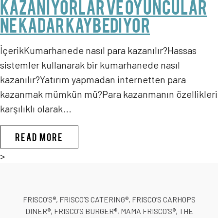
KAZANIYORLAR VE OYUNCULAR
NE KADAR KAYBEDIYOR
İçerikKumarhanede nasıl para kazanılır?Hassas
sistemler kullanarak bir kumarhanede nasıl
kazanılır?Yatırım yapmadan internetten para
kazanmak mümkün mü?Para kazanmanın özellikleri
karşılıklı olarak...
PINKO CASINO 2024’TE ÇEVRIMIÇI 
READ MORE
>
FRISCO’S®, FRISCO’S CATERING®, FRISCO’S CARHOPS
DINER®, FRISCO’S BURGER®, MAMA FRISCO’S®, THE