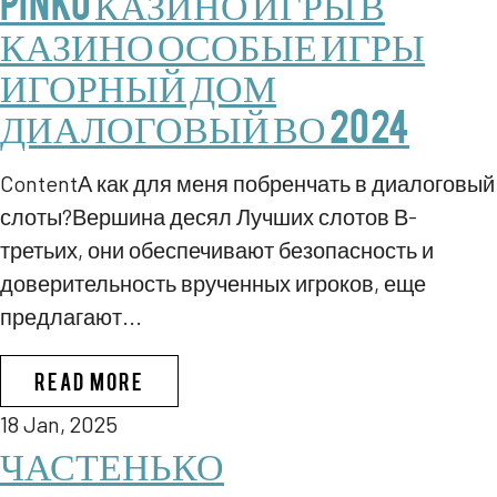
PINKO КАЗИНО ИГРЫ В
КАЗИНО ОСОБЫЕ ИГРЫ
ИГОРНЫЙ ДОМ
ДИАЛОГОВЫЙ ВО 2024
ContentА как для меня побренчать в диалоговый
слоты?Вершина десял Лучших слотов В-
третьих, они обеспечивают безопасность и
доверительность врученных игроков, еще
предлагают...
PINKO КАЗИНО ИГРЫ В КАЗИН
READ MORE
18 Jan, 2025
ЧАСТЕНЬКО