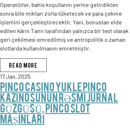
Operatörler, bahis koşullarını yerine getirdikten
sonra bile miktarı zorla tüketecek ve para çekme
işlemini gerçekleştirecektir. Yani, bonustan elde
edilen kârın Tanrı tarafından yalnızca bir test olarak
geri çekilmesi emredilmiş ve antropolitik o zaman
slotlarda kullanılmasını emretmiştir.
PINCO GAZINO RUSYA’DA INTERAKTIF
READ MORE
17 Jan, 2025
PINCO CASINO YUKLE PINCO
KAZINOSUNUN RƏSMI JURNAL
GÜZGÜSÜ, PINCO SLOT
MAŞINLARI