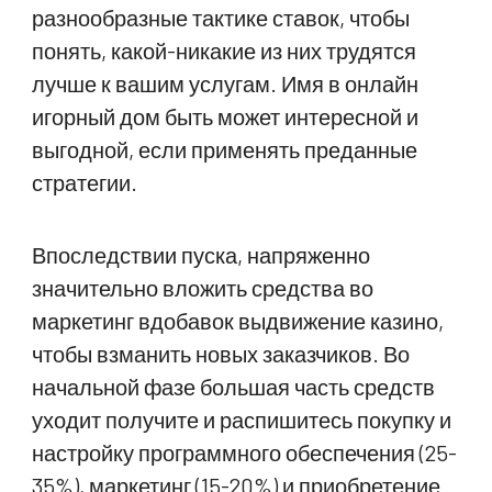
разнообразные тактике ставок, чтобы
понять, какой-никакие из них трудятся
лучше к вашим услугам. Имя в онлайн
игорный дом быть может интересной и
выгодной, если применять преданные
стратегии.
Впоследствии пуска, напряженно
значительно вложить средства во
маркетинг вдобавок выдвижение казино,
чтобы взманить новых заказчиков. Во
начальной фазе большая часть средств
уходит получите и распишитесь покупку и
настройку программного обеспечения (25-
35%), маркетинг (15-20%) и приобретение