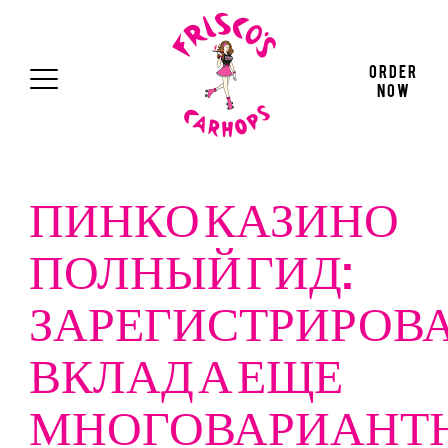
Press "Enter" to skip to main navigation
Press "Enter" to skip to main content
Press "Enter" to skip to footer
Order
Now
ПИНКО КАЗИНО
ПОЛНЫЙ ГИД:
ЗАРЕГИСТРИРОВА
ВКЛАД А ЕЩЕ
МНОГОВАРИАНТ