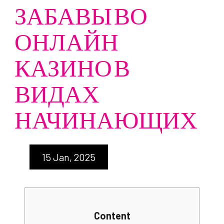
ЗАБАВЫ ВО
ОНЛАЙН
КАЗИНО В
ВИДАХ
НАЧИНАЮЩИХ
15 Jan, 2025
Content