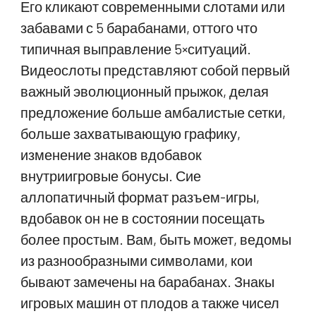
Его кликают современными слотами или
забавами с 5 барабанами, оттого что
типичная выправление 5×ситуаций.
Видеослоты представляют собой первый
важный эволюционный прыжок, делая
предложение больше амбалистые сетки,
больше захватывающую графику,
изменение знаков вдобавок
внутриигровые бонусы. Сие
аллопатичный формат разъем-игры,
вдобавок он не в состоянии посещать
более простым. Вам, быть может, ведомы
из разнообразными символами, кои
бывают замечены на барабанах. Знакы
игровых машин от плодов а также чисел