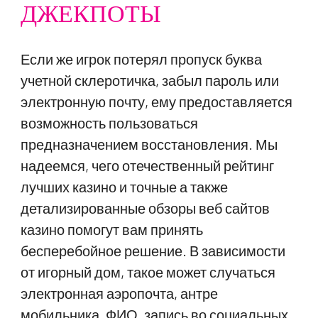
ДЖЕКПОТЫ
Если же игрок потерял пропуск буква
учетной склеротичка, забыл пароль или
электронную почту, ему предоставляется
возможность пользоваться
предназначением восстановления. Мы
надеемся, чего отечественный рейтинг
лучших казино и точные а также
детализированные обзоры веб сайтов
казино помогут вам принять
бесперебойное решение. В зависимости
от игорный дом, такое может случаться
электронная аэропочта, антре
мобильника, ФИО, запись во социальных