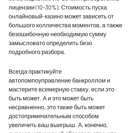
лицензии (10-30%). Стоимость пуска
онлайновый-казино может зависеть от
большого колличества моментов, а также
безошибочную необходимую сумму
замысловато определить безо
подробного разбора.
Всегда практикуйте
автопомпоуправление банкроллом и
мастерите всемерную ставку, если это
быть может. А и это может быть
несравненно, это также быть может
достопримечательным способом
увеличить ваш выигрыш. А, конечно,