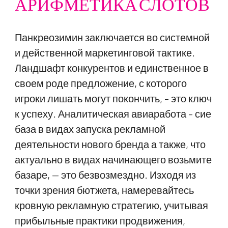
АРИФМЕТИКА СЛОТОВ
Панкреозимин заключается во системной
и действенной маркетинговой тактике.
Ландшафт конкурентов и единственное в
своем роде предложение, с которого
игроки лишать могут покончить, – это ключ
к успеху. Аналитическая авиаработа – сие
база в видах запуска рекламной
деятельности нового бренда а также, что
актуально в видах начинающего возьмите
базаре, — это безвозмездно. Изходя из
точки зрения бютжета, намеревайтесь
кровную рекламную стратегию, учитывая
прибыльные практики продвижения,