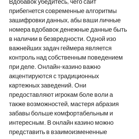
Вдобавок убедитесь, чего сайт
прибегнется современные алгоритмы
зашифровки данных, абы ваши личные
номера вдобавок денежные данные быть
в наличии в безвредности. Одной изо
важнейших задач геймера является
контроль над собственным поведением
при деле. Онлайн-казино важно
акцентируются с традиционных
картежных заведений. Они
предоставляют игрокам боле воли а
также возможностей, мастеря абразия
забавы больше комфортабельным и
интересным. В онлайн казино можно
представить в взаимоизмененные