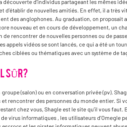
e la découverte d’individus partageant les mêmes id
 et d’établir de nouvelles amitiés. En effet, il a trè
ent des anglophones. Au graduation, on proposait a
encore nouveau et en cours de développement, un c
ion de rencontrer de nouvelles personnes ou de passe
les appels vidéos se sont lancés, ce qui a été un tourn
rches ciblées ou thématiques avec un système de ta
IL SÛR?
en groupe (salon) ou en conversation privée (pv). Shag
ns et rencontrer des personnes du monde entier. Si v
estant chez vous, Shagle est le site qu’il vous faut. 
e de virus informatiques , les utilisateurs d’Omegle 
es escrocs et les pirates informatiques peuvent abus