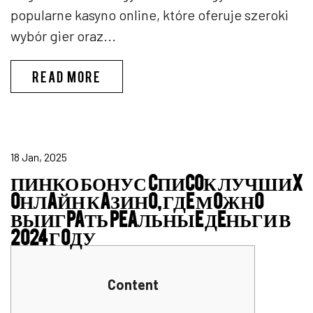
popularne kasyno online, które oferuje szeroki
wybór gier oraz...
ENERGY CASINO LOGIN
READ MORE
18 Jan, 2025
ПИНКО БОНУС CПИCOК ЛУЧШИX
OНЛAЙН КAЗИНO, ГДE МOЖНO
ВЫИГPAТЬ PEAЛЬНЫE ДEНЬГИ В
2024 ГOДУ
Content