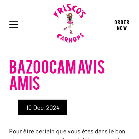
Press "Enter" to skip to main navigation
Press "Enter" to skip to main content
Press "Enter" to skip to footer
Order
Now
BAZOOCAM AVIS
AMIS
10 Dec, 2024
Pour être certain que vous êtes dans le bon