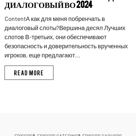
ДИАЛОГОВЫЙ ВО 2024
ContentА как для меня побренчать в
диалоговый слоты?Вершина десял Лучших
слотов В-третьих, они обеспечивают
безопасность и доверительность врученных
игроков, еще предлагают...
PINKO КАЗИНО ИГРЫ В КАЗИ
READ MORE
FRISCO’S®, FRISCO’S CATERING®, FRISCO’S CARHOPS