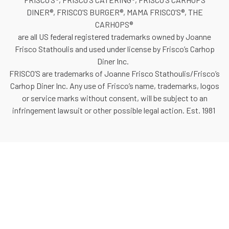
DINER®, FRISCO’S BURGER®, MAMA FRISCO’S®, THE
CARHOPS®
are all US federal registered trademarks owned by Joanne
Frisco Stathoulis and used under license by Frisco’s Carhop
Diner Inc.
FRISCO’S are trademarks of Joanne Frisco Stathoulis/Frisco’s
Carhop Diner Inc. Any use of Frisco’s name, trademarks, logos
or service marks without consent, will be subject to an
infringement lawsuit or other possible legal action. Est. 1981