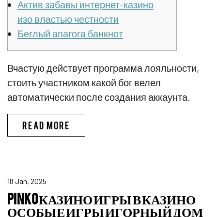
Актив забавы интернет-казино
изо властью честности
Беглый апагога банкнот
Вчастую действует программа лояльности,
стоить участником какой бог велел
автоматически после создания аккаунта.
ПИНКО БОНУС CПИCOК ЛУЧШИX
READ MORE
18 Jan, 2025
PINKO КАЗИНО ИГРЫ В КАЗИНО
ОСОБЫЕ ИГРЫ ИГОРНЫЙ ДОМ