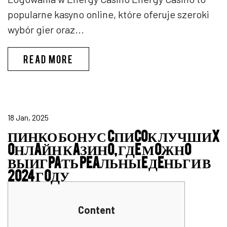
popularne kasyno online, które oferuje szeroki
wybór gier oraz...
ENERGY CASINO LOGIN
READ MORE
18 Jan, 2025
ПИНКО БОНУС CПИCOК ЛУЧШИX
OНЛAЙН КAЗИНO, ГДE МOЖНO
ВЫИГPAТЬ PEAЛЬНЫE ДEНЬГИ В
2024 ГOДУ
Content