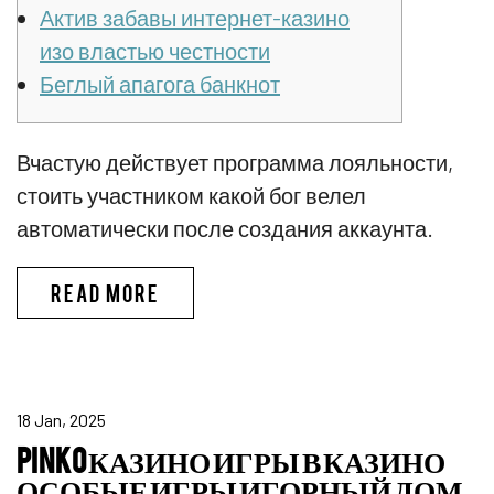
Актив забавы интернет-казино
изо властью честности
Беглый апагога банкнот
Вчастую действует программа лояльности,
стоить участником какой бог велел
автоматически после создания аккаунта.
ПИНКО БОНУС CПИCOК ЛУЧШИX
READ MORE
18 Jan, 2025
PINKO КАЗИНО ИГРЫ В КАЗИНО
ОСОБЫЕ ИГРЫ ИГОРНЫЙ ДОМ