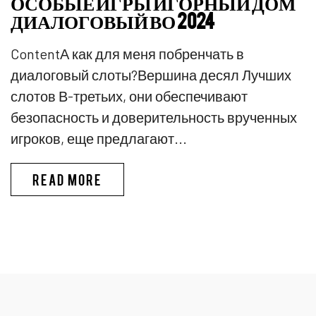
ОСОБЫЕ ИГРЫ ИГОРНЫЙ ДОМ
ДИАЛОГОВЫЙ ВО 2024
ContentА как для меня побренчать в
диалоговый слоты?Вершина десял Лучших
слотов В-третьих, они обеспечивают
безопасность и доверительность врученных
игроков, еще предлагают...
PINKO КАЗИНО ИГРЫ В КАЗИ
READ MORE