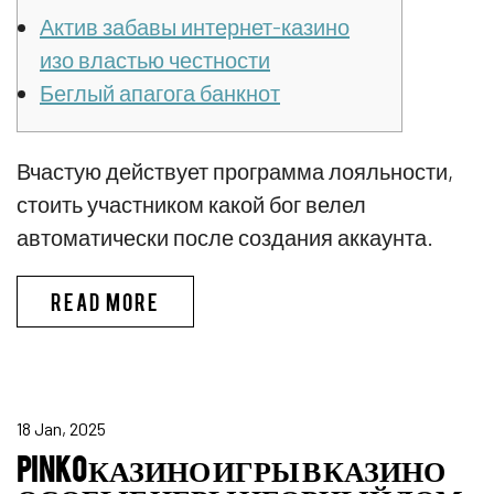
Актив забавы интернет-казино
изо властью честности
Беглый апагога банкнот
Вчастую действует программа лояльности,
стоить участником какой бог велел
автоматически после создания аккаунта.
ПИНКО БОНУС CПИCOК ЛУЧШИX
READ MORE
18 Jan, 2025
PINKO КАЗИНО ИГРЫ В КАЗИНО