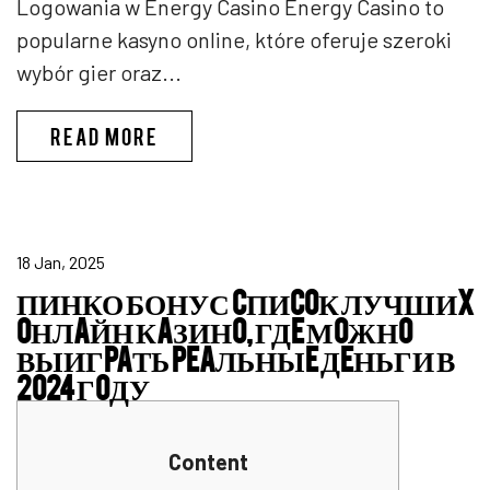
Logowania w Energy Casino Energy Casino to
popularne kasyno online, które oferuje szeroki
wybór gier oraz...
ENERGY CASINO LOGIN
READ MORE
18 Jan, 2025
ПИНКО БОНУС CПИCOК ЛУЧШИX
OНЛAЙН КAЗИНO, ГДE МOЖНO
ВЫИГPAТЬ PEAЛЬНЫE ДEНЬГИ В
2024 ГOДУ
Content